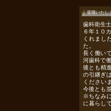
退職いたし
歯科衛生士
６年１０カ
くれまし
た。
長く働い
河歯科で
後とも精
の引継ぎ
ください
今後とも
※ちなみ
に暮らし