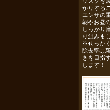
リスクを
かりする
エンザの
朝やお昼
しっかり
り組みま
※せっか
除去率は
きを目指
します！