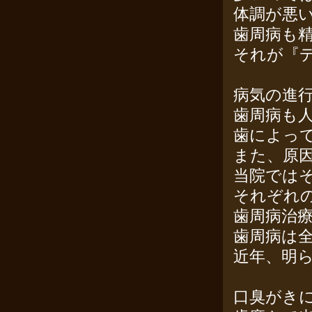
体調が悪
歯周病も
それが『
病気の進
歯周病も
歯によっ
また、原
当院では
それぞれ
歯周病治
歯周病は
近年、明
口臭がき