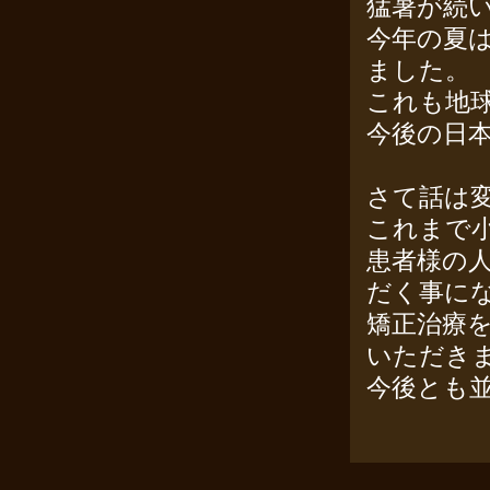
猛暑が続
今年の夏
ました。
これも地
今後の日
さて話は
これまで
患者様の
だく事に
矯正治療
いただき
今後とも