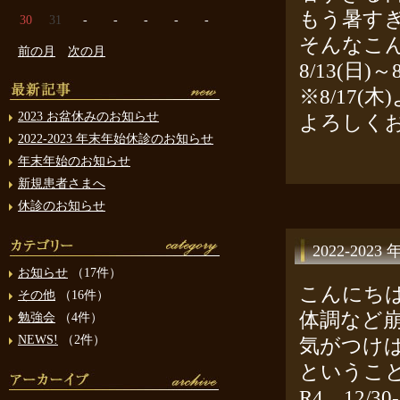
もう暑す
30
31
-
-
-
-
-
そんなこ
前の月
次の月
8/13(日
※8/17(
2023 お盆休みのお知らせ
よろしく
2022-2023 年末年始休診のお知らせ
年末年始のお知らせ
新規患者さまへ
休診のお知らせ
2022-20
お知らせ
（17件）
こんにち
その他
（16件）
体調など
勉強会
（4件）
NEWS!
（2件）
気がつけ
というこ
R4 12/