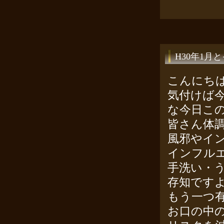
H30年1月
こんにち
気付けば
な今日こ
皆さん体
風邪やイ
インフル
手洗い・
存知です
もう一つ
お口の中の